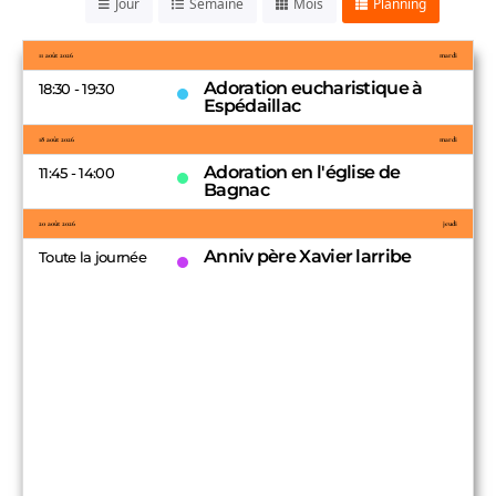
Jour
Semaine
Mois
Planning
11 août 2026
mardi
Adoration eucharistique à
18:30 - 19:30
Espédaillac
18 août 2026
mardi
Adoration en l'église de
11:45 - 14:00
Bagnac
20 août 2026
jeudi
Anniv père Xavier larribe
Toute la journée