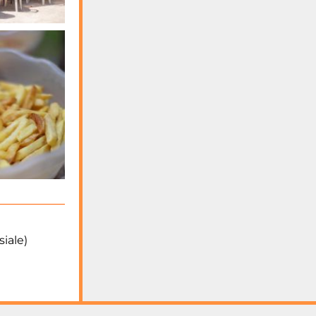
au puy de
roger cassan
pfg
07:30 - 08:30
messe à Sonac
09:00 - 10:00
Messe ehpad
Bataillé
16:30 - 17:30
Messe au
carmel
14 août 2026
vendredi
16:30 - 17:30
Messe au
iale)
carmel
18:30 - 20:30
messe de
l'Assomption