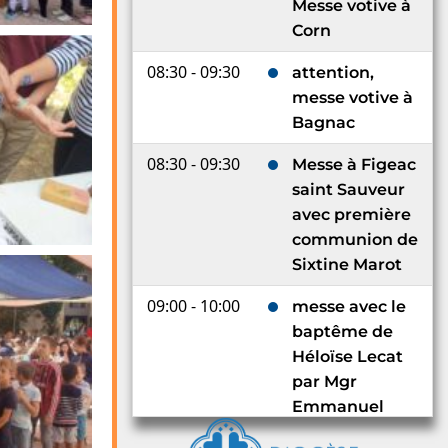
Messe votive à
Corn
08:30 - 09:30
attention,
messe votive à
Bagnac
08:30 - 09:30
Messe à Figeac
saint Sauveur
avec première
communion de
Sixtine Marot
09:00 - 10:00
messe avec le
baptême de
Héloïse Lecat
par Mgr
Emmanuel
Delmas à