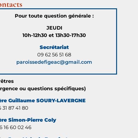
au mas du
ntacts
Noyer , avec
action de
Pour toute question générale :
grâce pour la
JEUDI
famille Peu du
10h-12h30 et 13h30-17h30
Vallon
puissuivie de
Secrétariat
la procession
09 62 56 51 68
aux flambeaux
paroissedefigeac@gmail.com
15 août 2026
samedi
rêtres
06:30 - 07:30
urgence ou questions spécifiques)
attention
Messe de
ère Guillaume SOURY-LAVERGNE
l'Assomption
 31 87 41 80
au carmel
ère Simon-Pierre Coly
08:30 - 09:30
Messe de
 16 60 02 46
l'Assomption à