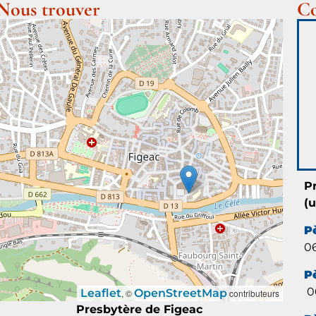
Nous trouver
Co
P
(
P
06
P
06
Leaflet
OpenStreetMap
, ©
contributeurs
Presbytère de Figeac