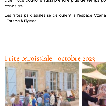
quel nous pouvons aussi prendre plus de temps p
connaitre.
Les frites paroissiales se déroulent à l’espace Ozan
l’Estang à Figeac.
Frite paroissiale - octobre 2023