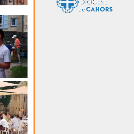
Livernon
10 août 2026
lundi
16:30 - 17:30
messe au
carmel
11 août 2026
mardi
16:30 - 17:30
Messe au
carmel
12 août 2026
mercredi
16:30 - 17:30
Messe au
carmel
13 août 2026
jeudi
07:30 - 08:30
enterrement