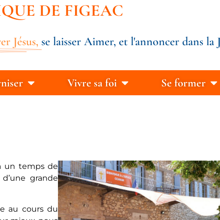
IQUE DE FIGEAC
er Jésus,
se laisser Aimer, et l'annoncer dans la J
rniser
Vivre sa foi
Se former
!
e à un temps de
r d’une grande
e au cours du