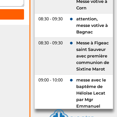
Messe votive à
Corn
08:30 - 09:30
attention,
messe votive à
Bagnac
08:30 - 09:30
Messe à Figeac
saint Sauveur
avec première
communion de
Sixtine Marot
09:00 - 10:00
messe avec le
baptême de
Héloïse Lecat
par Mgr
Emmanuel
Delmas à