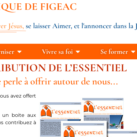
IQUE DE FIGEAC
er Jésus,
se laisser Aimer, et l'annoncer dans la J
rniser
Vivre sa foi
Se former
BUTION DE L’ESSENTIEL
 perle à offrir autour de nous...
ous avez offert
s un boite aux
us contribuez à