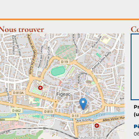
Nous trouver
Co
P
(
P
06