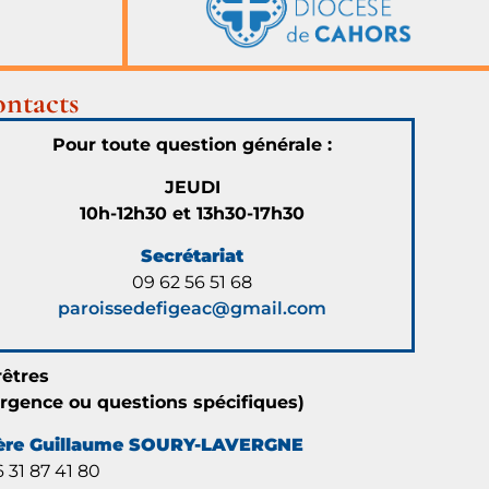
Livernon
10 août 2026
lundi
ntacts
16:30 - 17:30
messe au
carmel
Pour toute question générale :
11 août 2026
mardi
JEUDI
10h-12h30 et 13h30-17h30
16:30 - 17:30
Messe au
Secrétariat
carmel
09 62 56 51 68
12 août 2026
mercredi
paroissedefigeac@gmail.com
16:30 - 17:30
Messe au
rêtres
carmel
urgence ou questions spécifiques)
13 août 2026
jeudi
ère Guillaume SOURY-LAVERGNE
 31 87 41 80
07:30 - 08:30
enterrement