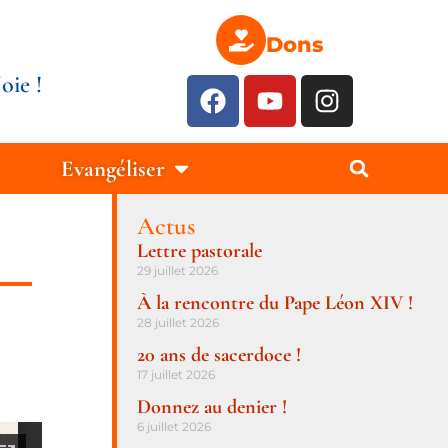
Dons
oie !
Evangéliser
Actus
Lettre pastorale
29 juillet 2026
À la rencontre du Pape Léon XIV !
28 juillet 2026
20 ans de sacerdoce !
17 juillet 2026
Donnez au denier !
6 juillet 2026