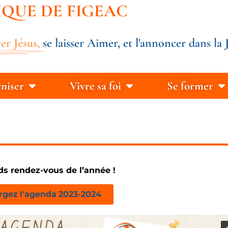
IQUE DE FIGEAC
er Jésus,
se laisser Aimer, et l'annoncer dans la J
rniser
Vivre sa foi
Se former
ds rendez-vous de l’année !
rgez l'agenda 2023-2024