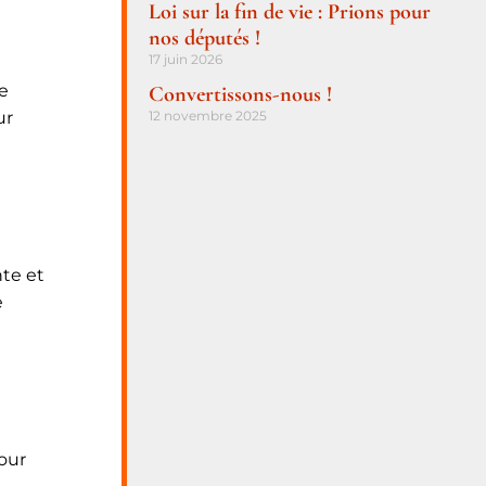
Loi sur la fin de vie : Prions pour
nos députés !
17 juin 2026
re
Convertissons-nous !
ur
12 novembre 2025
nte et
e
pour