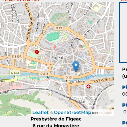
P
(
P
06
P
06
Leaflet
OpenStreetMap
, ©
contributeurs
Presbytère de Figeac
P
6 rue du Monastère