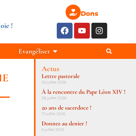
Dons
oie !
Evangéliser
Actus
HE
Lettre pastorale
29 juillet 2026
À la rencontre du Pape Léon XIV !
28 juillet 2026
20 ans de sacerdoce !
17 juillet 2026
Donnez au denier !
6 juillet 2026